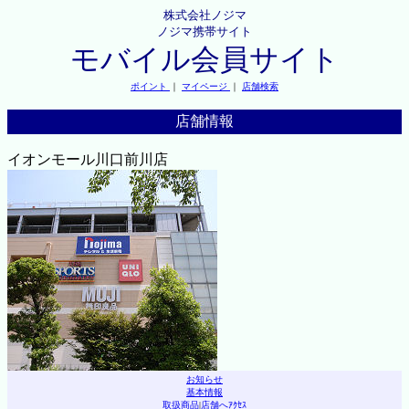
株式会社ノジマ
ノジマ携帯サイト
モバイル会員サイト
ポイント
｜
マイページ
｜
店舗検索
店舗情報
イオンモール川口前川店
お知らせ
基本情報
取扱商品
|
店舗へｱｸｾｽ