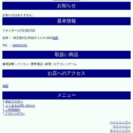
お知らせ
お知らせはありません。
基本情報
イオンモール川口前川店
住所 ： 埼玉県川口市前川 1-1-11-3003
地図
TEL ：
0482641591
取扱い商品
修理診断 | パソコン | 携帯電話 | 家電 | エアコン | ゲーム
お店へのアクセス
地図
メニュー
├
初めての方へ
├
よくあるお問い合わせ
├
ご利用規約
└
ﾌﾟﾗｲﾊﾞｼｰﾎﾟﾘｼｰ
ページトップへ
マイページへ
サイトトップへ