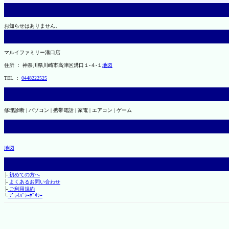
お知らせはありません。
マルイファミリー溝口店
住所 ： 神奈川県川崎市高津区溝口１-４-１
地図
TEL ：
0448222525
修理診断 | パソコン | 携帯電話 | 家電 | エアコン | ゲーム
地図
├
初めての方へ
├
よくあるお問い合わせ
├
ご利用規約
└
ﾌﾟﾗｲﾊﾞｼｰﾎﾟﾘｼｰ