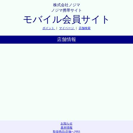
株式会社ノジマ
ノジマ携帯サイト
モバイル会員サイト
ポイント
｜
マイページ
｜
店舗検索
店舗情報
お知らせ
基本情報
取扱商品
|
店舗へｱｸｾｽ