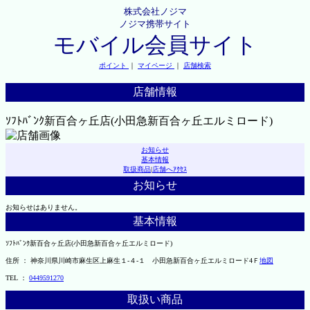
株式会社ノジマ
ノジマ携帯サイト
モバイル会員サイト
ポイント
｜
マイページ
｜
店舗検索
店舗情報
ｿﾌﾄﾊﾞﾝｸ新百合ヶ丘店(小田急新百合ヶ丘エルミロード)
お知らせ
基本情報
取扱商品
|
店舗へｱｸｾｽ
お知らせ
お知らせはありません。
基本情報
ｿﾌﾄﾊﾞﾝｸ新百合ヶ丘店(小田急新百合ヶ丘エルミロード)
住所 ： 神奈川県川崎市麻生区上麻生１-４-１ 小田急新百合ヶ丘エルミロード4Ｆ
地図
TEL ：
0449591270
取扱い商品