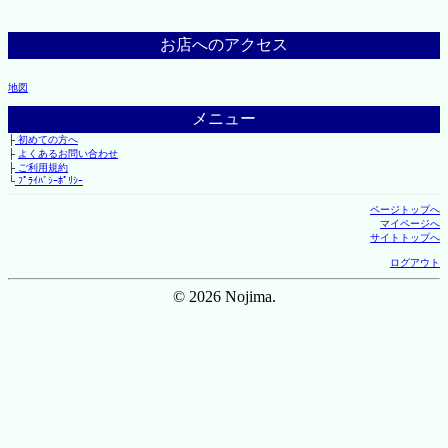
お店へのアクセス
地図
メニュー
├
初めての方へ
├
よくあるお問い合わせ
├
ご利用規約
└
ﾌﾟﾗｲﾊﾞｼｰﾎﾟﾘｼｰ
ページトップへ
マイページへ
サイトトップへ
ログアウト
© 2026 Nojima.