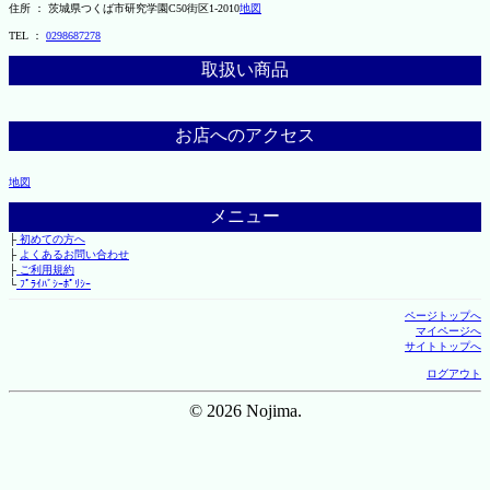
住所 ： 茨城県つくば市研究学園C50街区1-2010
地図
TEL ：
0298687278
取扱い商品
お店へのアクセス
地図
メニュー
├
初めての方へ
├
よくあるお問い合わせ
├
ご利用規約
└
ﾌﾟﾗｲﾊﾞｼｰﾎﾟﾘｼｰ
ページトップへ
マイページへ
サイトトップへ
ログアウト
© 2026 Nojima.