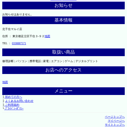
お知らせ
お知らせはありません。
基本情報
北千住マルイ店
住所 ： 東京都足立区千住３-９２
地図
TEL ：
0338887571
取扱い商品
修理診断 | パソコン | 携帯電話 | 家電 | エアコン | ゲーム | デジタルプリント
お店へのアクセス
地図
メニュー
├
初めての方へ
├
よくあるお問い合わせ
├
ご利用規約
└
ﾌﾟﾗｲﾊﾞｼｰﾎﾟﾘｼｰ
ページトップへ
マイページへ
サイトトップへ