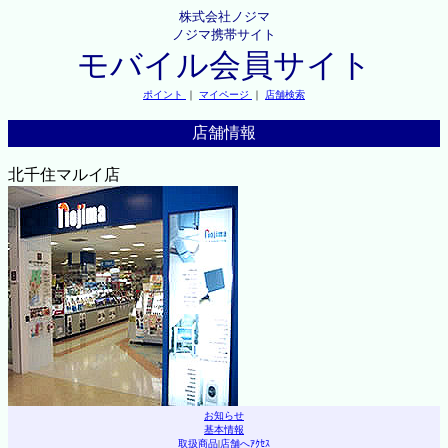
株式会社ノジマ
ノジマ携帯サイト
モバイル会員サイト
ポイント
｜
マイページ
｜
店舗検索
店舗情報
北千住マルイ店
お知らせ
基本情報
取扱商品
|
店舗へｱｸｾｽ