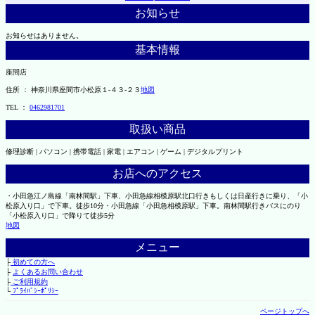
お知らせ
お知らせはありません。
基本情報
座間店
住所 ： 神奈川県座間市小松原１-４３-２３
地図
TEL ：
0462981701
取扱い商品
修理診断 | パソコン | 携帯電話 | 家電 | エアコン | ゲーム | デジタルプリント
お店へのアクセス
・小田急江ノ島線「南林間駅」下車、小田急線相模原駅北口行きもしくは日産行きに乗り、「小
松原入り口」で下車。徒歩10分・小田急線「小田急相模原駅」下車。南林間駅行きバスにのり
「小松原入り口」で降りて徒歩5分
地図
メニュー
├
初めての方へ
├
よくあるお問い合わせ
├
ご利用規約
└
ﾌﾟﾗｲﾊﾞｼｰﾎﾟﾘｼｰ
ページトップへ