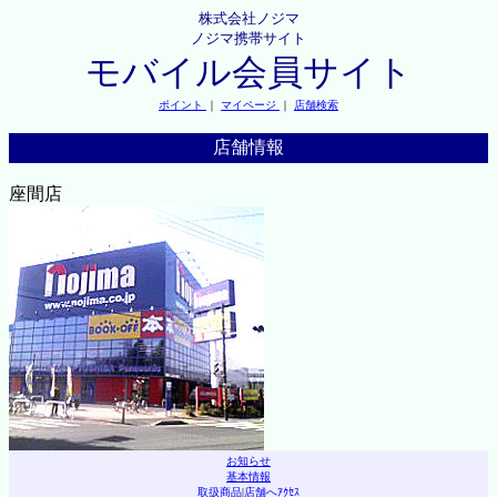
株式会社ノジマ
ノジマ携帯サイト
モバイル会員サイト
ポイント
｜
マイページ
｜
店舗検索
店舗情報
座間店
お知らせ
基本情報
取扱商品
|
店舗へｱｸｾｽ