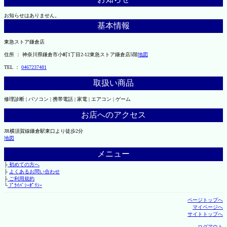
お知らせはありません。
基本情報
東急ストア鎌倉店
住所 ： 神奈川県鎌倉市小町1丁目2-12東急ストア鎌倉店5階
地図
TEL ：
0467237481
取扱い商品
修理診断 | パソコン | 携帯電話 | 家電 | エアコン | ゲーム
お店へのアクセス
JR横須賀線鎌倉駅東口より徒歩2分
地図
メニュー
├
初めての方へ
├
よくあるお問い合わせ
├
ご利用規約
└
ﾌﾟﾗｲﾊﾞｼｰﾎﾟﾘｼｰ
ページトップへ
マイページへ
サイトトップへ
ログアウト