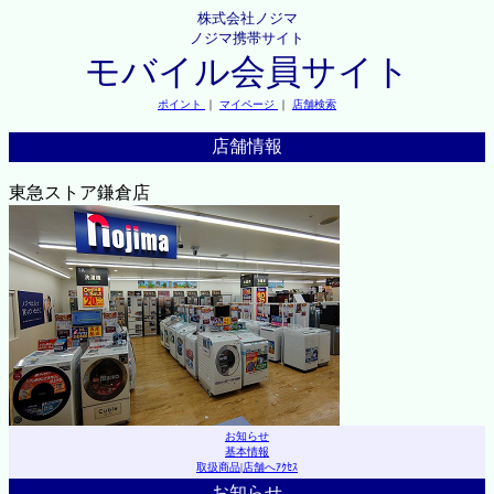
株式会社ノジマ
ノジマ携帯サイト
モバイル会員サイト
ポイント
｜
マイページ
｜
店舗検索
店舗情報
東急ストア鎌倉店
お知らせ
基本情報
取扱商品
|
店舗へｱｸｾｽ
お知らせ