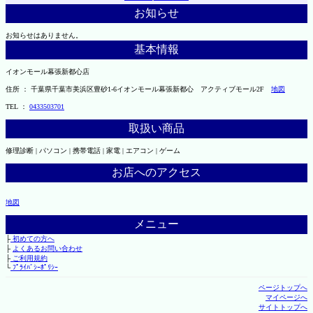
お知らせ
お知らせはありません。
基本情報
イオンモール幕張新都心店
住所 ： 千葉県千葉市美浜区豊砂1-6イオンモール幕張新都心 アクティブモール2F
地図
TEL ：
0433503701
取扱い商品
修理診断 | パソコン | 携帯電話 | 家電 | エアコン | ゲーム
お店へのアクセス
地図
メニュー
├
初めての方へ
├
よくあるお問い合わせ
├
ご利用規約
└
ﾌﾟﾗｲﾊﾞｼｰﾎﾟﾘｼｰ
ページトップへ
マイページへ
サイトトップへ