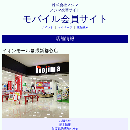
株式会社ノジマ
ノジマ携帯サイト
モバイル会員サイト
ポイント
｜
マイページ
｜
店舗検索
店舗情報
イオンモール幕張新都心店
お知らせ
基本情報
取扱商品
|
店舗へｱｸｾｽ