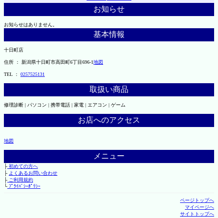
お知らせ
お知らせはありません。
基本情報
十日町店
住所 ： 新潟県十日町市高田町6丁目696-1
地図
TEL ：
0257525131
取扱い商品
修理診断 | パソコン | 携帯電話 | 家電 | エアコン | ゲーム
お店へのアクセス
地図
メニュー
├
初めての方へ
├
よくあるお問い合わせ
├
ご利用規約
└
ﾌﾟﾗｲﾊﾞｼｰﾎﾟﾘｼｰ
ページトップへ
マイページへ
サイトトップへ