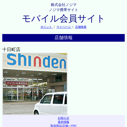
株式会社ノジマ
ノジマ携帯サイト
モバイル会員サイト
ポイント
｜
マイページ
｜
店舗検索
店舗情報
十日町店
お知らせ
基本情報
取扱商品
|
店舗へｱｸｾｽ