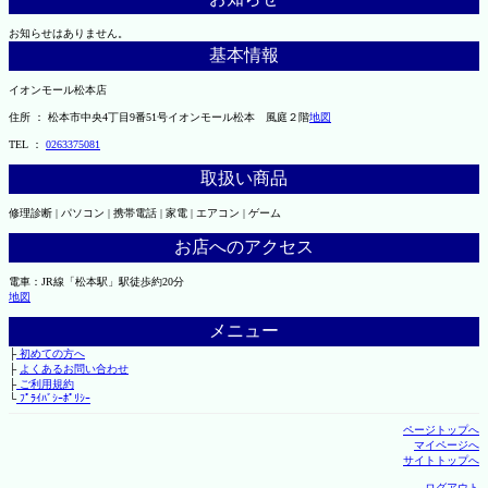
お知らせはありません。
基本情報
イオンモール松本店
住所 ： 松本市中央4丁目9番51号イオンモール松本 風庭２階
地図
TEL ：
0263375081
取扱い商品
修理診断 | パソコン | 携帯電話 | 家電 | エアコン | ゲーム
お店へのアクセス
電車：JR線「松本駅」駅徒歩約20分
地図
メニュー
├
初めての方へ
├
よくあるお問い合わせ
├
ご利用規約
└
ﾌﾟﾗｲﾊﾞｼｰﾎﾟﾘｼｰ
ページトップへ
マイページへ
サイトトップへ
ログアウト