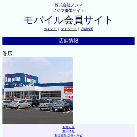
株式会社ノジマ
ノジマ携帯サイト
モバイル会員サイト
ポイント
｜
マイページ
｜
店舗検索
店舗情報
巻店
お知らせ
基本情報
取扱商品
|
店舗へｱｸｾｽ