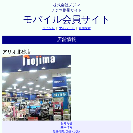
株式会社ノジマ
ノジマ携帯サイト
モバイル会員サイト
ポイント
｜
マイページ
｜
店舗検索
店舗情報
アリオ北砂店
お知らせ
基本情報
取扱商品
|
店舗へｱｸｾｽ