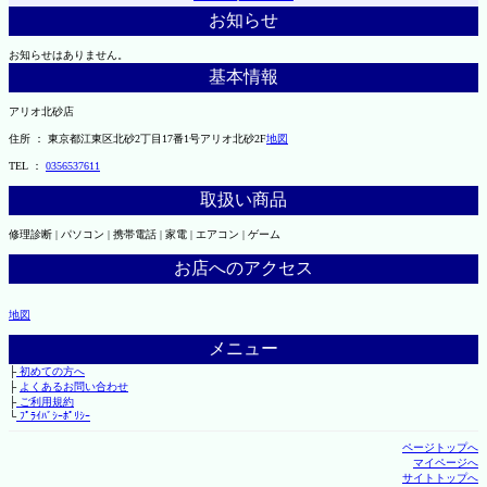
お知らせ
お知らせはありません。
基本情報
アリオ北砂店
住所 ： 東京都江東区北砂2丁目17番1号アリオ北砂2F
地図
TEL ：
0356537611
取扱い商品
修理診断 | パソコン | 携帯電話 | 家電 | エアコン | ゲーム
お店へのアクセス
地図
メニュー
├
初めての方へ
├
よくあるお問い合わせ
├
ご利用規約
└
ﾌﾟﾗｲﾊﾞｼｰﾎﾟﾘｼｰ
ページトップへ
マイページへ
サイトトップへ