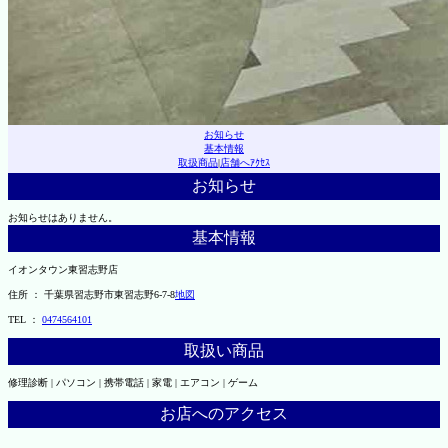
お知らせ
基本情報
取扱商品
|
店舗へｱｸｾｽ
お知らせ
お知らせはありません。
基本情報
イオンタウン東習志野店
住所 ： 千葉県習志野市東習志野6-7-8
地図
TEL ：
0474564101
取扱い商品
修理診断 | パソコン | 携帯電話 | 家電 | エアコン | ゲーム
お店へのアクセス