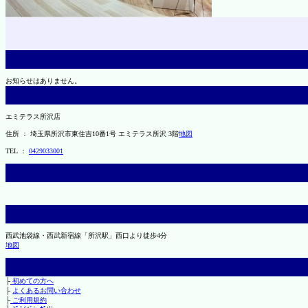
お知らせはありません。
エミテラス所沢店
住所 ： 埼玉県所沢市東住吉10番1号 エミテラス所沢 3階
地図
TEL ：
0429033001
西武池袋線・西武新宿線「所沢駅」西口より徒歩4分
地図
├
初めての方へ
├
よくあるお問い合わせ
├
ご利用規約