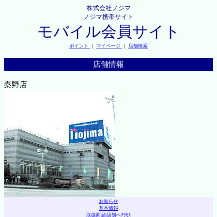
株式会社ノジマ
ノジマ携帯サイト
モバイル会員サイト
ポイント
｜
マイページ
｜
店舗検索
店舗情報
秦野店
お知らせ
基本情報
取扱商品
|
店舗へｱｸｾｽ