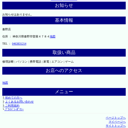
お知らせ
お知らせはありません。
基本情報
秦野店
住所 ： 神奈川県秦野市曽屋４７８４
地図
TEL ：
0463831214
取扱い商品
修理診断 | パソコン | 携帯電話 | 家電 | エアコン | ゲーム
お店へのアクセス
地図
メニュー
├
初めての方へ
├
よくあるお問い合わせ
├
ご利用規約
└
ﾌﾟﾗｲﾊﾞｼｰﾎﾟﾘｼｰ
ページトップへ
マイページへ
サイトトップへ