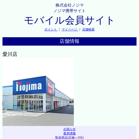
株式会社ノジマ
ノジマ携帯サイト
モバイル会員サイト
ポイント
｜
マイページ
｜
店舗検索
店舗情報
愛川店
お知らせ
基本情報
取扱商品
|
店舗へｱｸｾｽ