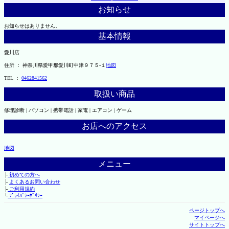
お知らせ
お知らせはありません。
基本情報
愛川店
住所 ： 神奈川県愛甲郡愛川町中津９７５-１
地図
TEL ：
0462841562
取扱い商品
修理診断 | パソコン | 携帯電話 | 家電 | エアコン | ゲーム
お店へのアクセス
地図
メニュー
├
初めての方へ
├
よくあるお問い合わせ
├
ご利用規約
└
ﾌﾟﾗｲﾊﾞｼｰﾎﾟﾘｼｰ
ページトップへ
マイページへ
サイトトップへ