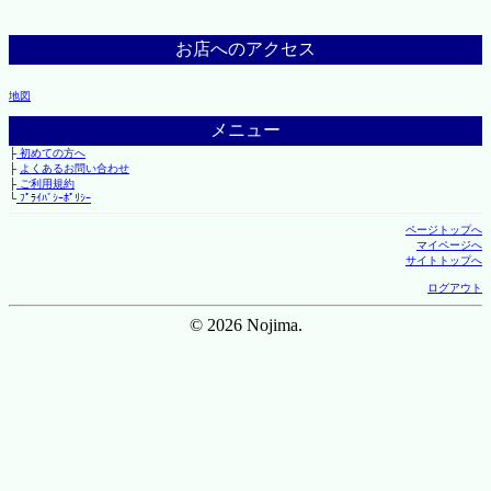
お店へのアクセス
地図
メニュー
├
初めての方へ
├
よくあるお問い合わせ
├
ご利用規約
└
ﾌﾟﾗｲﾊﾞｼｰﾎﾟﾘｼｰ
ページトップへ
マイページへ
サイトトップへ
ログアウト
© 2026 Nojima.