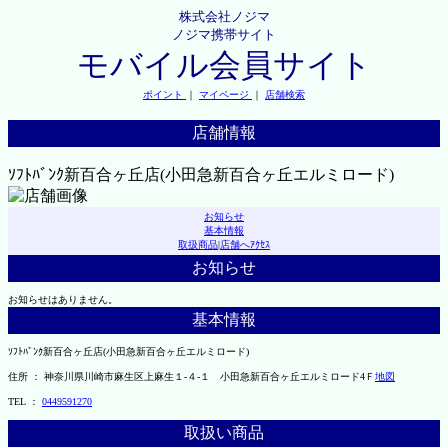
株式会社ノジマ
ノジマ携帯サイト
モバイル会員サイト
ポイント
｜
マイページ
｜
店舗検索
店舗情報
ｿﾌﾄﾊﾞﾝｸ新百合ヶ丘店(小田急新百合ヶ丘エルミロード)
お知らせ
基本情報
取扱商品
|
店舗へｱｸｾｽ
お知らせ
お知らせはありません。
基本情報
ｿﾌﾄﾊﾞﾝｸ新百合ヶ丘店(小田急新百合ヶ丘エルミロード)
住所 ： 神奈川県川崎市麻生区上麻生１-４-１ 小田急新百合ヶ丘エルミロード4Ｆ
地図
TEL ：
0449591270
取扱い商品