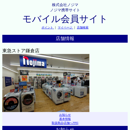
株式会社ノジマ
ノジマ携帯サイト
モバイル会員サイト
ポイント
｜
マイページ
｜
店舗検索
店舗情報
東急ストア鎌倉店
お知らせ
基本情報
取扱商品
|
店舗へｱｸｾｽ
お知らせ