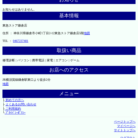
お知らせはありません。
基本情報
東急ストア鎌倉店
住所 ： 神奈川県鎌倉市小町1丁目2-12東急ストア鎌倉店5階
地図
TEL ：
0467237481
取扱い商品
修理診断 | パソコン | 携帯電話 | 家電 | エアコン | ゲーム
お店へのアクセス
JR横須賀線鎌倉駅東口より徒歩2分
地図
メニュー
├
初めての方へ
├
よくあるお問い合わせ
├
ご利用規約
└
ﾌﾟﾗｲﾊﾞｼｰﾎﾟﾘｼｰ
ページトップへ
マイページへ
サイトトップへ
ログアウト