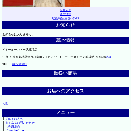
お知らせ
基本情報
取扱商品
|
店舗へｱｸｾｽ
お知らせ
お知らせはありません。
基本情報
イトーヨーカドー武蔵境店
住所 ： 東京都武蔵野市境南町２丁目３?６ イトーヨーカドー 武蔵境店 西館5階
地図
TEL ：
0422303081
取扱い商品
お店へのアクセス
地図
メニュー
├
初めての方へ
├
よくあるお問い合わせ
├
ご利用規約
└
ﾌﾟﾗｲﾊﾞｼｰﾎﾟﾘｼｰ