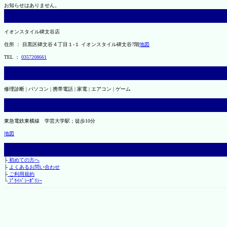
お知らせはありません。
イオンスタイル碑文谷店
住所 ： 目黒区碑文谷４丁目１-１ イオンスタイル碑文谷7階
地図
TEL ：
0357208661
修理診断 | パソコン | 携帯電話 | 家電 | エアコン | ゲーム
東急電鉄東横線 学芸大学駅；徒歩10分
地図
├
初めての方へ
├
よくあるお問い合わせ
├
ご利用規約
└
ﾌﾟﾗｲﾊﾞｼｰﾎﾟﾘｼｰ