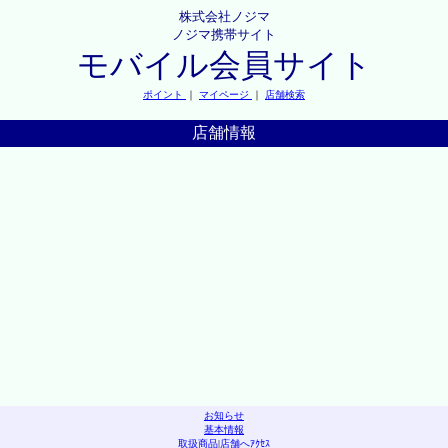
株式会社ノジマ
ノジマ携帯サイト
モバイル会員サイト
ポイント
｜
マイページ
｜
店舗検索
店舗情報
お知らせ
基本情報
取扱商品
|
店舗へｱｸｾｽ