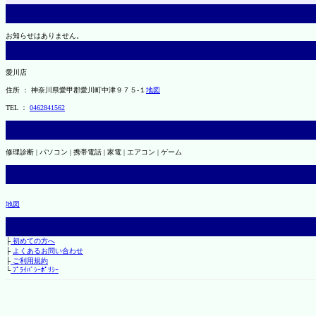
お知らせはありません。
愛川店
住所 ： 神奈川県愛甲郡愛川町中津９７５-１
地図
TEL ：
0462841562
修理診断 | パソコン | 携帯電話 | 家電 | エアコン | ゲーム
地図
├
初めての方へ
├
よくあるお問い合わせ
├
ご利用規約
└
ﾌﾟﾗｲﾊﾞｼｰﾎﾟﾘｼｰ