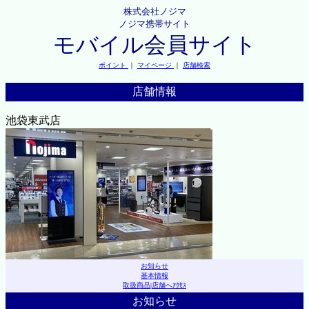
株式会社ノジマ
ノジマ携帯サイト
モバイル会員サイト
ポイント
｜
マイページ
｜
店舗検索
店舗情報
池袋東武店
お知らせ
基本情報
取扱商品
|
店舗へｱｸｾｽ
お知らせ