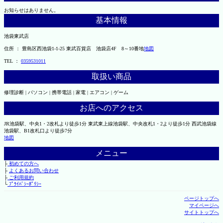
お知らせはありません。
基本情報
池袋東武店
住所 ： 豊島区西池袋1-1-25 東武百貨店 池袋店4F 8～10番地
地図
TEL ：
0359531011
取扱い商品
修理診断 | パソコン | 携帯電話 | 家電 | エアコン | ゲーム
お店へのアクセス
JR池袋駅、中央1・2改札より徒歩1分 東武東上線池袋駅、中央改札1・2より徒歩1分 西武池袋線
池袋駅、B1改札口より徒歩7分
地図
メニュー
├
初めての方へ
├
よくあるお問い合わせ
├
ご利用規約
└
ﾌﾟﾗｲﾊﾞｼｰﾎﾟﾘｼｰ
ページトップへ
マイページへ
サイトトップへ