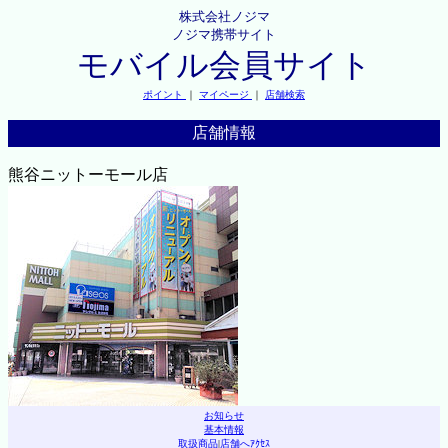
株式会社ノジマ
ノジマ携帯サイト
モバイル会員サイト
ポイント
｜
マイページ
｜
店舗検索
店舗情報
熊谷ニットーモール店
お知らせ
基本情報
取扱商品
|
店舗へｱｸｾｽ