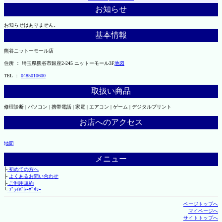
お知らせ
お知らせはありません。
基本情報
熊谷ニットーモール店
住所 ： 埼玉県熊谷市銀座2-245 ニットーモール3F
地図
TEL ：
0485010600
取扱い商品
修理診断 | パソコン | 携帯電話 | 家電 | エアコン | ゲーム | デジタルプリント
お店へのアクセス
地図
メニュー
├
初めての方へ
├
よくあるお問い合わせ
├
ご利用規約
└
ﾌﾟﾗｲﾊﾞｼｰﾎﾟﾘｼｰ
ページトップへ
マイページへ
サイトトップへ