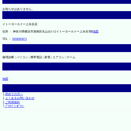
お知らせはありません。
イトーヨーカドー上永谷店
住所 ： 神奈川県横浜市港南区丸山台1-12イトーヨーカドー上永谷3階
地図
TEL ：
0458403671
修理診断 | パソコン | 携帯電話 | 家電 | エアコン | ゲーム
地図
├
初めての方へ
├
よくあるお問い合わせ
├
ご利用規約
└
ﾌﾟﾗｲﾊﾞｼｰﾎﾟﾘｼｰ