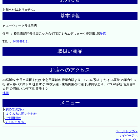
お知らせはありません。
基本情報
カエデウォーク長津田店
住所 ： 横浜市緑区長津田みなみ台4丁目7-1 カエデウォーク長津田1階
地図
TEL ：
0459893121
取扱い商品
お店へのアクセス
JR横浜線 十日市場駅または 東急田園都市 青葉台駅より、バス65系統 または 55系統 若葉台中央
行 霧ヶ谷バス停下車 徒歩すぐ JR横浜線・東急田園都市線 長津田駅より、バス40系統 若葉台中
央行 公園前バス停下車 徒歩すぐ
地図
メニュー
├
初めての方へ
├
よくあるお問い合わせ
├
ご利用規約
└
ﾌﾟﾗｲﾊﾞｼｰﾎﾟﾘｼｰ
ページトップへ
マイページへ
サイトトップへ