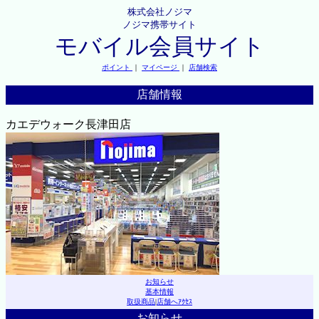
株式会社ノジマ
ノジマ携帯サイト
モバイル会員サイト
ポイント
｜
マイページ
｜
店舗検索
店舗情報
カエデウォーク長津田店
お知らせ
基本情報
取扱商品
|
店舗へｱｸｾｽ
お知らせ