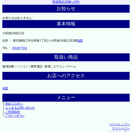
取扱商品
|
店舗へｱｸｾｽ
お知らせ
お知らせはありません。
基本情報
小田急OX狛江店
住所 ： 東京都狛江市元和泉1丁目2-1小田急OX狛江店2階
地図
TEL ：
0354977031
取扱い商品
修理診断 | パソコン | 携帯電話 | 家電 | エアコン | ゲーム
お店へのアクセス
地図
メニュー
├
初めての方へ
├
よくあるお問い合わせ
├
ご利用規約
└
ﾌﾟﾗｲﾊﾞｼｰﾎﾟﾘｼｰ
ページトップへ
マイページへ