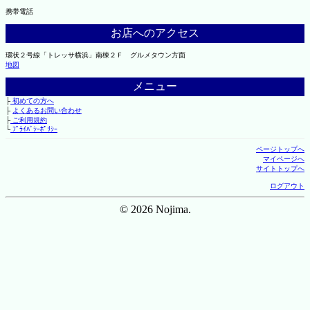
携帯電話
お店へのアクセス
環状２号線「トレッサ横浜」南棟２Ｆ グルメタウン方面
地図
メニュー
├
初めての方へ
├
よくあるお問い合わせ
├
ご利用規約
└
ﾌﾟﾗｲﾊﾞｼｰﾎﾟﾘｼｰ
ページトップへ
マイページへ
サイトトップへ
ログアウト
© 2026 Nojima.