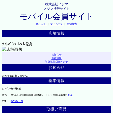
株式会社ノジマ
ノジマ携帯サイト
モバイル会員サイト
ポイント
｜
マイページ
｜
店舗検索
店舗情報
ｿﾌﾄﾊﾞﾝｸﾄﾚｯｻ横浜
お知らせ
基本情報
取扱商品
|
店舗へｱｸｾｽ
お知らせ
お知らせはありません。
基本情報
ｿﾌﾄﾊﾞﾝｸﾄﾚｯｻ横浜
住所 ： 横浜市港北区師岡町700番地 トレッサ横浜南棟2F
地図
TEL ：
0455341161
取扱い商品