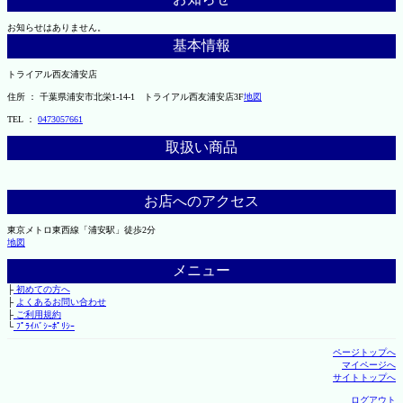
お知らせはありません。
基本情報
トライアル西友浦安店
住所 ： 千葉県浦安市北栄1-14-1 トライアル西友浦安店3F
地図
TEL ：
0473057661
取扱い商品
お店へのアクセス
東京メトロ東西線「浦安駅」徒歩2分
地図
メニュー
├
初めての方へ
├
よくあるお問い合わせ
├
ご利用規約
└
ﾌﾟﾗｲﾊﾞｼｰﾎﾟﾘｼｰ
ページトップへ
マイページへ
サイトトップへ
ログアウト