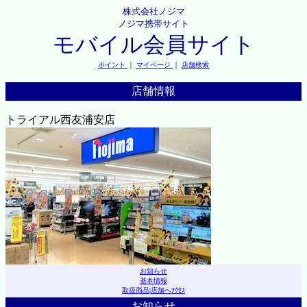
株式会社ノジマ
ノジマ携帯サイト
モバイル会員サイト
ポイント
｜
マイページ
｜
店舗検索
店舗情報
トライアル西友浦安店
お知らせ
基本情報
取扱商品
|
店舗へｱｸｾｽ
お知らせ