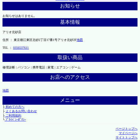
お知らせ
お知らせはありません。
基本情報
アリオ北砂店
住所 ： 東京都江東区北砂2丁目17番1号アリオ北砂2F
地図
TEL ：
0356537611
取扱い商品
修理診断 | パソコン | 携帯電話 | 家電 | エアコン | ゲーム
お店へのアクセス
地図
メニュー
├
初めての方へ
├
よくあるお問い合わせ
├
ご利用規約
└
ﾌﾟﾗｲﾊﾞｼｰﾎﾟﾘｼｰ
ページトップへ
マイページへ
サイトトップへ