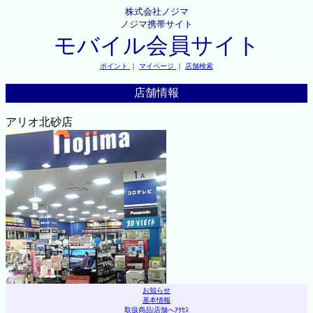
株式会社ノジマ
ノジマ携帯サイト
モバイル会員サイト
ポイント
｜
マイページ
｜
店舗検索
店舗情報
アリオ北砂店
お知らせ
基本情報
取扱商品
|
店舗へｱｸｾｽ