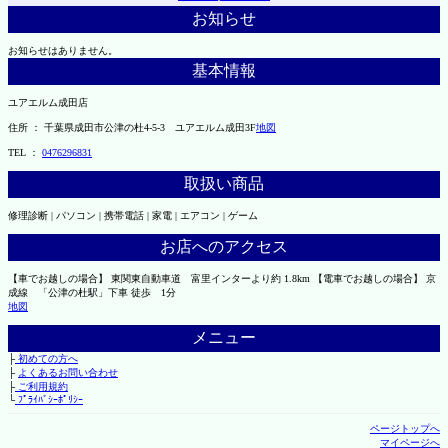
お知らせ
お知らせはありません。
基本情報
ユアエルム成田店
住所 ： 千葉県成田市公津の杜4-5-3 ユアエルム成田3F
地図
TEL ：
0476296831
取扱い商品
修理診断 | パソコン | 携帯電話 | 家電 | エアコン | ゲーム
お店へのアクセス
【車でお越しの場合】 東関東自動車道 富里インターより約 1.8km 【電車でお越しの場合】 京
成線 「公津の杜駅」下車 徒歩 1分
地図
メニュー
├
初めての方へ
├
よくあるお問い合わせ
├
ご利用規約
└
ﾌﾟﾗｲﾊﾞｼｰﾎﾟﾘｼｰ
ページトップへ
マイページへ