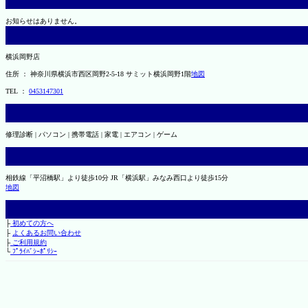
お知らせはありません。
横浜岡野店
住所 ： 神奈川県横浜市西区岡野2-5-18 サミット横浜岡野1階
地図
TEL ：
0453147301
修理診断 | パソコン | 携帯電話 | 家電 | エアコン | ゲーム
相鉄線「平沼橋駅」より徒歩10分 JR「横浜駅」みなみ西口より徒歩15分
地図
├
初めての方へ
├
よくあるお問い合わせ
├
ご利用規約
└
ﾌﾟﾗｲﾊﾞｼｰﾎﾟﾘｼｰ