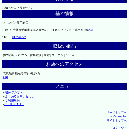
お知らせはありません。
基本情報
マリンピア専門館店
住所 ： 千葉県千葉市美浜区高洲3-21-1イオンマリンピア専門館1階
地図
TEL ：
0432782571
取扱い商品
修理診断 | パソコン | 携帯電話 | 家電 | エアコン | ゲーム
お店へのアクセス
JR京葉線 稲毛海岸駅 徒歩4分
地図
メニュー
├
初めての方へ
├
よくあるお問い合わせ
├
ご利用規約
└
ﾌﾟﾗｲﾊﾞｼｰﾎﾟﾘｼｰ
ページトップへ
マイページへ
サイトトップへ
ログアウト