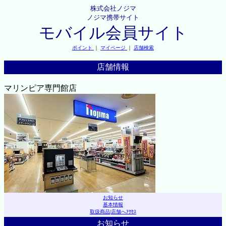
株式会社ノジマ
ノジマ携帯サイト
モバイル会員サイト
ポイント
｜
マイページ
｜
店舗検索
店舗情報
マリンピア専門館店
お知らせ
基本情報
取扱商品
|
店舗へｱｸｾｽ
お知らせ