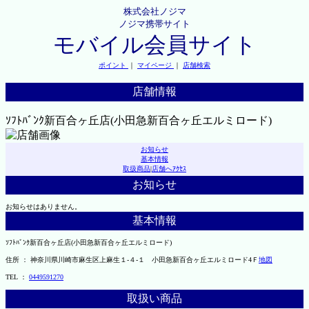
株式会社ノジマ
ノジマ携帯サイト
モバイル会員サイト
ポイント
｜
マイページ
｜
店舗検索
店舗情報
ｿﾌﾄﾊﾞﾝｸ新百合ヶ丘店(小田急新百合ヶ丘エルミロード)
お知らせ
基本情報
取扱商品
|
店舗へｱｸｾｽ
お知らせ
お知らせはありません。
基本情報
ｿﾌﾄﾊﾞﾝｸ新百合ヶ丘店(小田急新百合ヶ丘エルミロード)
住所 ： 神奈川県川崎市麻生区上麻生１-４-１ 小田急新百合ヶ丘エルミロード4Ｆ
地図
TEL ：
0449591270
取扱い商品