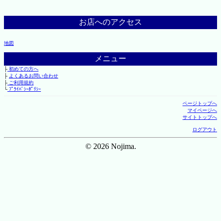
お店へのアクセス
地図
メニュー
├
初めての方へ
├
よくあるお問い合わせ
├
ご利用規約
└
ﾌﾟﾗｲﾊﾞｼｰﾎﾟﾘｼｰ
ページトップへ
マイページへ
サイトトップへ
ログアウト
© 2026 Nojima.