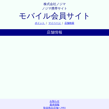
株式会社ノジマ
ノジマ携帯サイト
モバイル会員サイト
ポイント
｜
マイページ
｜
店舗検索
店舗情報
お知らせ
基本情報
取扱商品
|
店舗へｱｸｾｽ