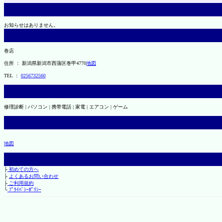
お知らせはありません。
巻店
住所 ： 新潟県新潟市西蒲区巻甲4770
地図
TEL ：
0256732560
修理診断 | パソコン | 携帯電話 | 家電 | エアコン | ゲーム
地図
├
初めての方へ
├
よくあるお問い合わせ
├
ご利用規約
└
ﾌﾟﾗｲﾊﾞｼｰﾎﾟﾘｼｰ