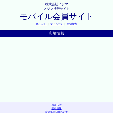
株式会社ノジマ
ノジマ携帯サイト
モバイル会員サイト
ポイント
｜
マイページ
｜
店舗検索
店舗情報
お知らせ
基本情報
取扱商品
|
店舗へｱｸｾｽ