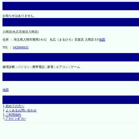
お知らせはありません。
入間店(丸広百貨店入間店)
住所 ： 埼玉県入間市豊岡1-6-12 丸広（まるひろ）百貨店 入間店５F
地図
TEL ：
0429606631
修理診断 | パソコン | 携帯電話 | 家電 | エアコン | ゲーム
地図
├
初めての方へ
├
よくあるお問い合わせ
├
ご利用規約
└
ﾌﾟﾗｲﾊﾞｼｰﾎﾟﾘｼｰ