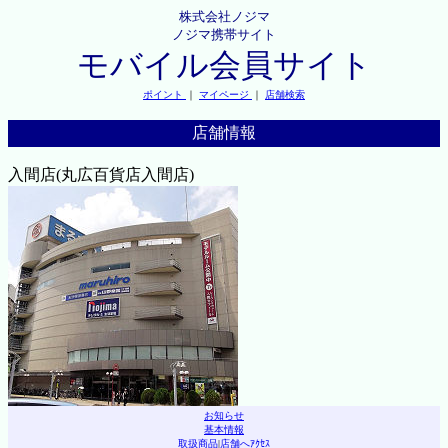
株式会社ノジマ
ノジマ携帯サイト
モバイル会員サイト
ポイント
｜
マイページ
｜
店舗検索
店舗情報
入間店(丸広百貨店入間店)
お知らせ
基本情報
取扱商品
|
店舗へｱｸｾｽ