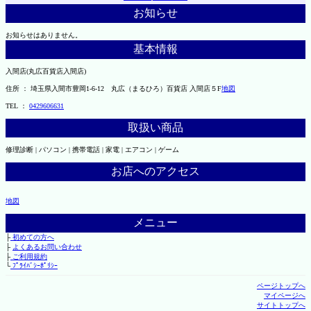
お知らせ
お知らせはありません。
基本情報
入間店(丸広百貨店入間店)
住所 ： 埼玉県入間市豊岡1-6-12 丸広（まるひろ）百貨店 入間店５F
地図
TEL ：
0429606631
取扱い商品
修理診断 | パソコン | 携帯電話 | 家電 | エアコン | ゲーム
お店へのアクセス
地図
メニュー
├
初めての方へ
├
よくあるお問い合わせ
├
ご利用規約
└
ﾌﾟﾗｲﾊﾞｼｰﾎﾟﾘｼｰ
ページトップへ
マイページへ
サイトトップへ