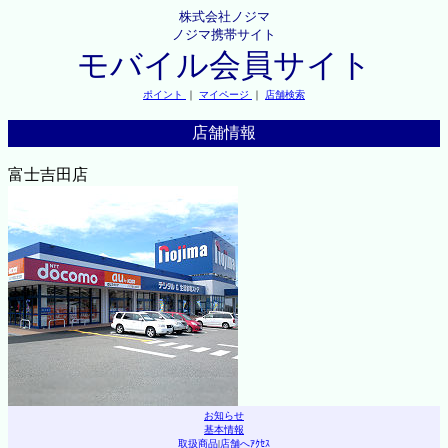
株式会社ノジマ
ノジマ携帯サイト
モバイル会員サイト
ポイント
｜
マイページ
｜
店舗検索
店舗情報
富士吉田店
お知らせ
基本情報
取扱商品
|
店舗へｱｸｾｽ