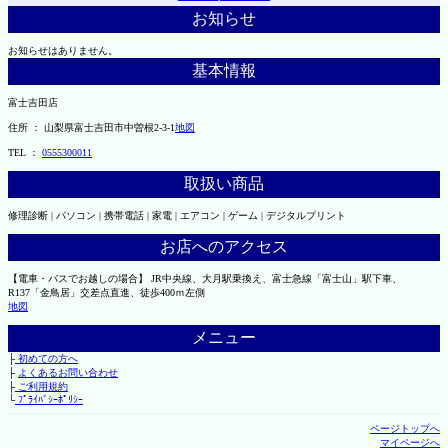
お知らせ
お知らせはありません。
基本情報
富士吉田店
住所 ： 山梨県富士吉田市中曽根2-3-1
地図
TEL ：
0555300011
取扱い商品
修理診断 | パソコン | 携帯電話 | 家電 | エアコン | ゲーム | デジタルプリント
お店へのアクセス
【電車・バスでお越しの場合】 JR中央線、大月駅乗換え、富士急線「富士山」駅下車、
R137「金鳥居」交差点直進、徒歩400ｍ左側
地図
メニュー
├
初めての方へ
├
よくあるお問い合わせ
├
ご利用規約
└
ﾌﾟﾗｲﾊﾞｼｰﾎﾟﾘｼｰ
ページトップへ
マイページへ