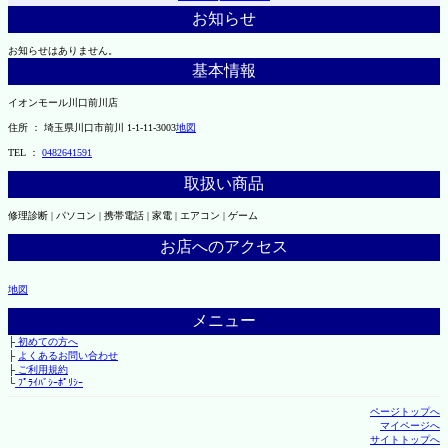
お知らせ
お知らせはありません。
基本情報
イオンモール川口前川店
住所 ： 埼玉県川口市前川 1-1-11-3003
地図
TEL ：
0482641591
取扱い商品
修理診断 | パソコン | 携帯電話 | 家電 | エアコン | ゲーム
お店へのアクセス
地図
メニュー
├
初めての方へ
├
よくあるお問い合わせ
├
ご利用規約
└
ﾌﾟﾗｲﾊﾞｼｰﾎﾟﾘｼｰ
ページトップへ
マイページへ
サイトトップへ