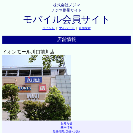
株式会社ノジマ
ノジマ携帯サイト
モバイル会員サイト
ポイント
｜
マイページ
｜
店舗検索
店舗情報
イオンモール川口前川店
お知らせ
基本情報
取扱商品
|
店舗へｱｸｾｽ