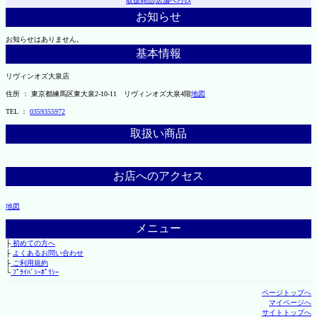
取扱商品
|
店舗へｱｸｾｽ
お知らせ
お知らせはありません。
基本情報
リヴィンオズ大泉店
住所 ： 東京都練馬区東大泉2-10-11 リヴィンオズ大泉4階
地図
TEL ：
0359355972
取扱い商品
お店へのアクセス
地図
メニュー
├
初めての方へ
├
よくあるお問い合わせ
├
ご利用規約
└
ﾌﾟﾗｲﾊﾞｼｰﾎﾟﾘｼｰ
ページトップへ
マイページへ
サイトトップへ