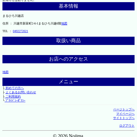
基本情報
まるひろ川越店
住所 ： 川越市新富町2-6-1まるひろ川越6階
地図
TEL ：
0492272021
取扱い商品
お店へのアクセス
地図
メニュー
├
初めての方へ
├
よくあるお問い合わせ
├
ご利用規約
└
ﾌﾟﾗｲﾊﾞｼｰﾎﾟﾘｼｰ
ページトップへ
マイページへ
サイトトップへ
ログアウト
© 2026 Nojima.