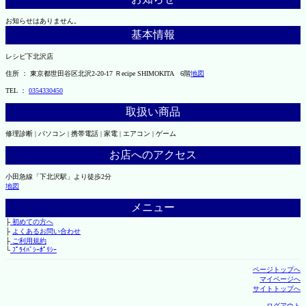
お知らせはありません。
基本情報
レシピ下北沢店
住所 ： 東京都世田谷区北沢2-20-17 Ｒecipe SHIMOKITA 6階
地図
TEL ：
0354330450
取扱い商品
修理診断 | パソコン | 携帯電話 | 家電 | エアコン | ゲーム
お店へのアクセス
小田急線「下北沢駅」より徒歩2分
地図
メニュー
├
初めての方へ
├
よくあるお問い合わせ
├
ご利用規約
└
ﾌﾟﾗｲﾊﾞｼｰﾎﾟﾘｼｰ
ページトップへ
マイページへ
サイトトップへ
ログアウト