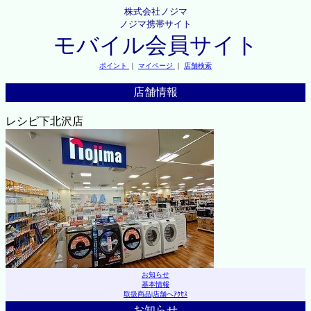
株式会社ノジマ
ノジマ携帯サイト
モバイル会員サイト
ポイント
｜
マイページ
｜
店舗検索
店舗情報
レシピ下北沢店
お知らせ
基本情報
取扱商品
|
店舗へｱｸｾｽ
お知らせ