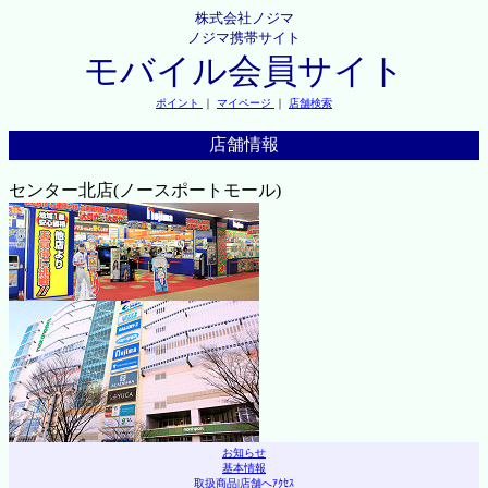
株式会社ノジマ
ノジマ携帯サイト
モバイル会員サイト
ポイント
｜
マイページ
｜
店舗検索
店舗情報
センター北店(ノースポートモール)
お知らせ
基本情報
取扱商品
|
店舗へｱｸｾｽ