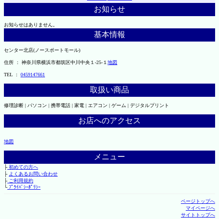
お知らせ
お知らせはありません。
基本情報
センター北店(ノースポートモール)
住所 ： 神奈川県横浜市都筑区中川中央１-25-１
地図
TEL ：
0459147661
取扱い商品
修理診断 | パソコン | 携帯電話 | 家電 | エアコン | ゲーム | デジタルプリント
お店へのアクセス
地図
メニュー
├
初めての方へ
├
よくあるお問い合わせ
├
ご利用規約
└
ﾌﾟﾗｲﾊﾞｼｰﾎﾟﾘｼｰ
ページトップへ
マイページへ
サイトトップへ