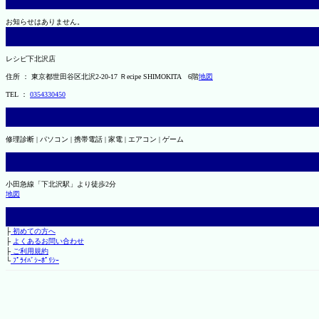
お知らせはありません。
レシピ下北沢店
住所 ： 東京都世田谷区北沢2-20-17 Ｒecipe SHIMOKITA 6階
地図
TEL ：
0354330450
修理診断 | パソコン | 携帯電話 | 家電 | エアコン | ゲーム
小田急線「下北沢駅」より徒歩2分
地図
├
初めての方へ
├
よくあるお問い合わせ
├
ご利用規約
└
ﾌﾟﾗｲﾊﾞｼｰﾎﾟﾘｼｰ