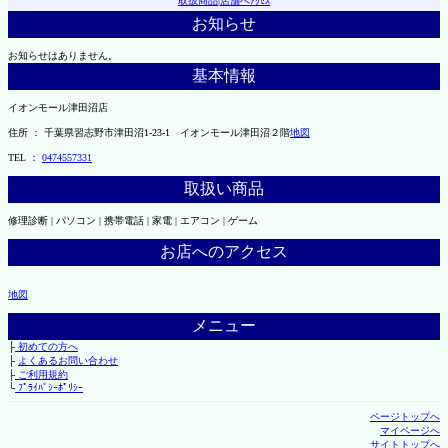
取扱商品
|
店舗へｱｸｾｽ
お知らせ
お知らせはありません。
基本情報
イオンモール津田沼店
住所 ： 千葉県習志野市津田沼1-23-1 イオンモール津田沼２階
地図
TEL ：
0474557331
取扱い商品
修理診断 | パソコン | 携帯電話 | 家電 | エアコン | ゲーム
お店へのアクセス
地図
メニュー
├
初めての方へ
├
よくあるお問い合わせ
├
ご利用規約
└
ﾌﾟﾗｲﾊﾞｼｰﾎﾟﾘｼｰ
ページトップへ
マイページへ
サイトトップへ