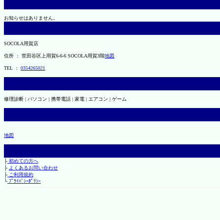
お知らせはありません。
SOCOLA用賀店
住所 ： 世田谷区上用賀6-6-6 SOCOLA用賀3階
地図
TEL ：
0354265021
修理診断 | パソコン | 携帯電話 | 家電 | エアコン | ゲーム
地図
├
初めての方へ
├
よくあるお問い合わせ
├
ご利用規約
└
ﾌﾟﾗｲﾊﾞｼｰﾎﾟﾘｼｰ