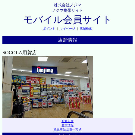
株式会社ノジマ
ノジマ携帯サイト
モバイル会員サイト
ポイント
｜
マイページ
｜
店舗検索
店舗情報
SOCOLA用賀店
お知らせ
基本情報
取扱商品
|
店舗へｱｸｾｽ