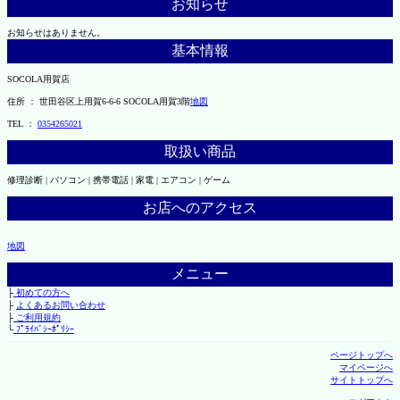
お知らせ
お知らせはありません。
基本情報
SOCOLA用賀店
住所 ： 世田谷区上用賀6-6-6 SOCOLA用賀3階
地図
TEL ：
0354265021
取扱い商品
修理診断 | パソコン | 携帯電話 | 家電 | エアコン | ゲーム
お店へのアクセス
地図
メニュー
├
初めての方へ
├
よくあるお問い合わせ
├
ご利用規約
└
ﾌﾟﾗｲﾊﾞｼｰﾎﾟﾘｼｰ
ページトップへ
マイページへ
サイトトップへ