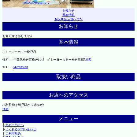
お知らせ
基本情報
取扱商品
|
店舗へｱｸｾｽ
お知らせ
お知らせはありません。
基本情報
イトーヨーカドー松戸店
住所 ： 千葉県松戸市松戸1149 イトーヨーカドー松戸店6階
地図
TEL ：
0477035701
取扱い商品
お店へのアクセス
JR常磐線：松戸駅から徒歩3分
地図
メニュー
├
初めての方へ
├
よくあるお問い合わせ
├
ご利用規約