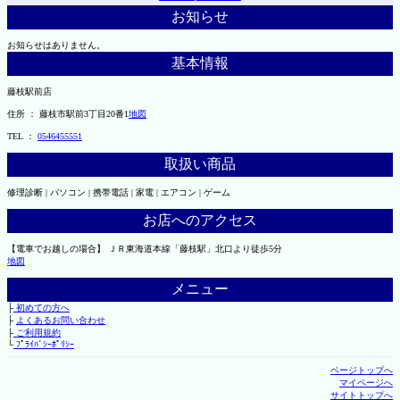
お知らせ
お知らせはありません。
基本情報
藤枝駅前店
住所 ： 藤枝市駅前3丁目20番1
地図
TEL ：
0546455551
取扱い商品
修理診断 | パソコン | 携帯電話 | 家電 | エアコン | ゲーム
お店へのアクセス
【電車でお越しの場合】 ＪＲ東海道本線「藤枝駅」北口より徒歩5分
地図
メニュー
├
初めての方へ
├
よくあるお問い合わせ
├
ご利用規約
└
ﾌﾟﾗｲﾊﾞｼｰﾎﾟﾘｼｰ
ページトップへ
マイページへ
サイトトップへ