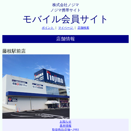
株式会社ノジマ
ノジマ携帯サイト
モバイル会員サイト
ポイント
｜
マイページ
｜
店舗検索
店舗情報
藤枝駅前店
お知らせ
基本情報
取扱商品
|
店舗へｱｸｾｽ