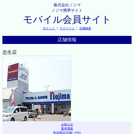
株式会社ノジマ
ノジマ携帯サイト
モバイル会員サイト
ポイント
｜
マイページ
｜
店舗検索
店舗情報
忠生店
お知らせ
基本情報
取扱商品
|
店舗へｱｸｾｽ