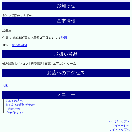
お知らせ
お知らせはありません。
基本情報
忠生店
住所 ： 東京都町田市木曽西２丁目１７-２１
地図
TEL ：
0427923151
取扱い商品
修理診断 | パソコン | 携帯電話 | 家電 | エアコン | ゲーム
お店へのアクセス
地図
メニュー
├
初めての方へ
├
よくあるお問い合わせ
├
ご利用規約
└
ﾌﾟﾗｲﾊﾞｼｰﾎﾟﾘｼｰ
ページトップへ
マイページへ
サイトトップへ