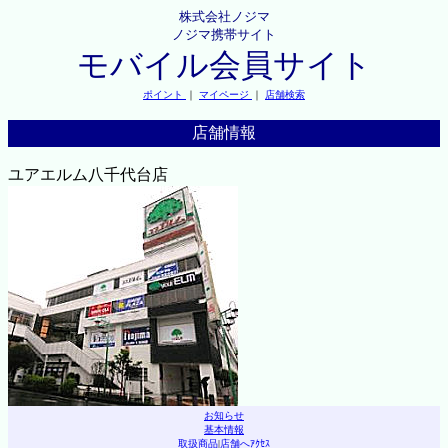
株式会社ノジマ
ノジマ携帯サイト
モバイル会員サイト
ポイント
｜
マイページ
｜
店舗検索
店舗情報
ユアエルム八千代台店
お知らせ
基本情報
取扱商品
|
店舗へｱｸｾｽ