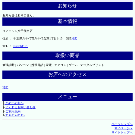
お知らせ
お知らせはありません。
基本情報
ユアエルム八千代台店
住所 ： 千葉県八千代市八千代台東1丁目1-10 ３階
地図
TEL ：
0474861191
取扱い商品
修理診断 | パソコン | 携帯電話 | 家電 | エアコン | ゲーム | デジタルプリント
お店へのアクセス
地図
メニュー
├
初めての方へ
├
よくあるお問い合わせ
├
ご利用規約
└
ﾌﾟﾗｲﾊﾞｼｰﾎﾟﾘｼｰ
ページトップへ
マイページへ
サイトトップへ